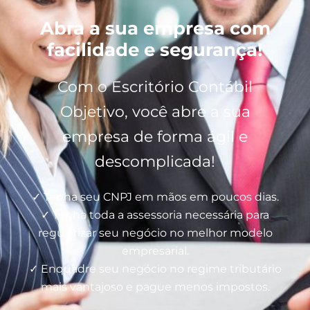
Abra a sua empresa com
facilidade e segurança!
Com o Escritório Contábil
Objetivo, você abre a sua
empresa de forma ágil e
descomplicada!
✓ Tenha seu CNPJ em mãos em poucos dias.
✓ Tenha toda a assessoria necessária para
regularizar seu negócio no melhor modelo
empresarial.
✓ Enquadre seu negócio no regime tributário
mais vantajoso e pague menos impostos.