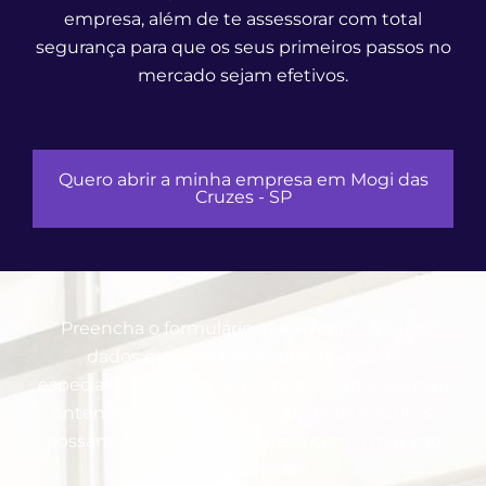
empresa, além de te assessorar com total
segurança para que os seus primeiros passos no
mercado sejam efetivos.
Quero abrir a minha empresa em Mogi das
Cruzes - SP
Preencha o formulário abaixo com os seus
dados que, em breve, um de nossos
especialistas entrará em contato com você para
entender melhor os seus objetivos e, juntos,
possamos abrir a sua empresa com o máximo
de eficiência!