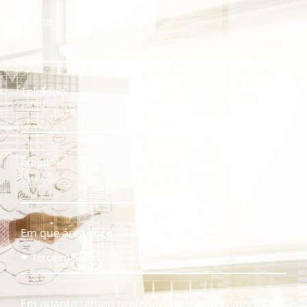
Nome
Telefone
Email
Em que área você irá atuar?
Em quanto tempo pretende abrir a sua empresa?